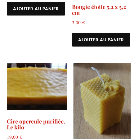
Bougie étoile 5,2 x 5,2
AJOUTER AU PANIER
cm
3,00
€
AJOUTER AU PANIER
Cire opercule purifiée.
Le kilo
19,00
€