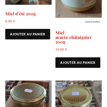
Miel d’été 500g
9,00
€
Miel
AJOUTER AU PANIER
acacia/châtaignier
500g
10,00
€
AJOUTER AU PANIER