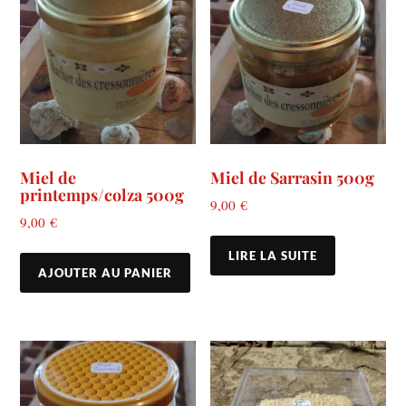
Miel de
Miel de Sarrasin 500g
printemps/colza 500g
9,00
€
9,00
€
LIRE LA SUITE
AJOUTER AU PANIER