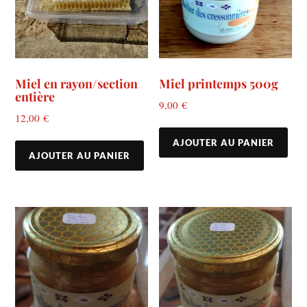
Miel en rayon/section
Miel printemps 500g
entière
9,00
€
12,00
€
AJOUTER AU PANIER
AJOUTER AU PANIER