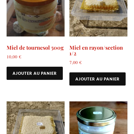
Miel de tournesol 500g
Miel en rayon/section
1/2
10,00
€
7,00
€
AJOUTER AU PANIER
AJOUTER AU PANIER